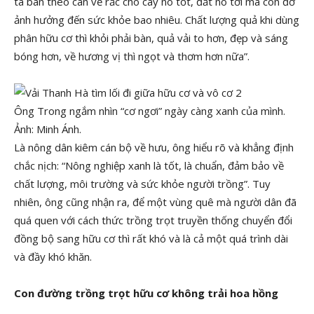
ta bán theo cân về rắc cho cây nó tốt, đất nó tơi mà còn đỡ
ảnh hưởng đến sức khỏe bao nhiêu. Chất lượng quả khi dùng
phân hữu cơ thì khỏi phải bàn, quả vải to hơn, đẹp và sáng
bóng hơn, về hương vị thì ngọt và thơm hơn nữa”.
Ông Trong ngắm nhìn “cơ ngơi” ngày càng xanh của mình.
Ảnh: Minh Ánh.
Là nông dân kiêm cán bộ về hưu, ông hiểu rõ và khẳng định
chắc nịch: “Nông nghiệp xanh là tốt, là chuẩn, đảm bảo về
chất lượng, môi trường và sức khỏe người trồng”. Tuy
nhiên, ông cũng nhận ra, để một vùng quê mà người dân đã
quá quen với cách thức trồng trọt truyền thống chuyển đổi
đồng bộ sang hữu cơ thì rất khó và là cả một quá trình dài
và đầy khó khăn.
Con đường trồng trọt hữu cơ không trải hoa hồng