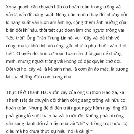
Xoay quanh câu chuyện hữu cơ hoàn toàn trong trồng vải
vẫn là vấn đề năng suất. Nông dân muốn thay đổi nhưng nỗi
lo năng suất vẫn luôn ám ảnh họ, cộng thêm ảnh hưởng của
biến đổi khí hậu, thời tiết cực đoan làm cho người trồng vải
“kêu trời”. Ông Trần Trung Lìn nói vui: “Cây vải dễ tính vô
cùng, mà lại khó tính vô cùng, gần như là phụ thuộc vào thời
tiết”. Chuyển đổi hữu cơ hoàn toàn cần thời gian để chứng
minh, nhưng người trồng vải không có đặc quyền chờ đợi.
Đối với họ, cây vải là kế sinh nhai, là cơm ăn áo mặc, là tương
lai của những đứa con trong nhà.
Thực tế ở Thanh Hà, vườn cây của ông C (thôn Hào Xá, xã
Thanh Hà) đã chuyển đổi thành công sang trồng vải hữu cơ
hoàn toàn. Nhưng để đi đến trái ngọt ngày hôm nay, ông đã
phải gồng lỗ suốt ba mùa vải trước đó. Không phải ai cũng
sẵn sàng đánh đổi cả mấy mùa vải “chỉ” vì trồng trọt hữu cơ,
điều mà họ chưa thực sự hiểu “nó là cái gì?”.