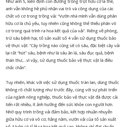
Như anh S, kiên định con đường trồng trọt hữu cơ là thế,
anh vẫn không hề phủ nhận vai trò và công dụng của các
chất vô cơ trong trồng vải: “Vườn nhà mình vẫn dùng phân
hữu cơ là chủ yếu, tuy nhiên cũng không thể thiếu phân vô
cơ trong quá trình ra hoa kết quả của vải”. Riêng về phòng,
trừ sâu bệnh hại, tổ sản xuất số 4 vẫn sử dụng thuốc bảo
vệ thực vật: “Cây trồng nào cũng sẽ có sâu, đặc biệt cây vải
lại rất “hút” sâu, bệnh như là sâu ăn lá, sâu đục quả, bệnh
thán thư,…vì vậy, sử dụng thuốc bảo vệ thực vật là điều
chắc chắn”.
Tuy nhiên, khác với việc sử dụng thuốc tràn lan, dùng thuốc
không rõ chất lượng như trước đây, cùng với sự phát triển
của ngành nông nghiệp, thuốc bảo vệ thực vật đã được cải
tiến rất nhiều, ít ảnh hưởng đến sức khỏe con người hơn.
Nhờ quy trình trồng vải đảm bảo, kết hợp nhuần nhuyễn
giữa hữu cơ và vô cơ, hằng năm, vườn vải của tổ sản xuất
số 4 luôn có tỉ lệ ra hoa kết quả cao, không chỉ đạt chuẩn