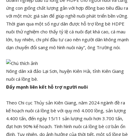
doanh nghiệp đầu tư lồng bè HDPE cho người nuôi và cung
ứng con giống chất lượng gắn với hợp đồng bao tiêu đầu ra
với một mức giá sàn để giúp nghề nuôi phát triển bền vững.
Thời gian qua một số ngư dân được hỗ trợ lồng bè HDPE
nuôi thử nghiệm cho thấy tỷ lệ cá nuôi đạt khá cao, cá mau
lớn, tuy nhiên, chi phí đầu tư cao nên người dân không mạnh
dạn chuyển đổi sang mô hình nuôi này”, ông Trường nói.
Nông dân xã đảo Lại Sơn, huyện Kiên Hải, tỉnh Kiên Giang
nuôi cá lồng bè.
Đẩy mạnh liên kết hỗ trợ người nuôi
Theo Chi cục Thủy sản Kiên Giang, năm 2024 ngành đề ra
kế hoạch nuôi cá lồng bè với quy mô 4.000 lồng, sản lượng
4.400 tấn, đến ngày 15/11 sản lượng nuôi hơn 3.700 tấn,
đạt hơn 90% kế hoạch. Tình hình nuôi cá lồng bè cơ bản ổn
định. Tuy nhiên, do ảnh hưởng của thời tiết, một số lồng bè