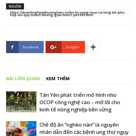
NGUỒN
https://doanhnghiepthuonghieu.vn/bo-tri-vung-nuoi-ca-long-be-phu-
hop-voi-quy-hoach-khong-gian-bien1-p61943.html
Facebook
Google+
BÀI LIÊN QUAN
XEM THÊM
Tân Yên phát triển mô hình nho
OCOP công nghệ cao – mở lối cho
kinh tế nông nghiệp bền vững
Chế độ ăn “nghèo nàn” là nguyên
nhân dẫn đến các bệnh ung thư nguy