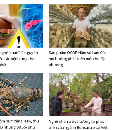
“nghèo nàn” là nguyên
Sản phẩm OCOP Nấm sò Lam Cốt
ến các bệnh ung thư
mở hướng phát triển mới cho địa
nhất
phương
tôm hùm tăng 44%, thu
Nghệ nhân trẻ và tương lai phát
USD nhưng 98,5% phụ
triển của ngành Bonsai tre tại Việt