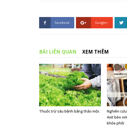
Facebook
Google+
BÀI LIÊN QUAN
XEM THÊM
Thuốc trừ sâu bệnh bằng thảo mộc
Nghiên cứu 
Axit béo om
khỏe phổi