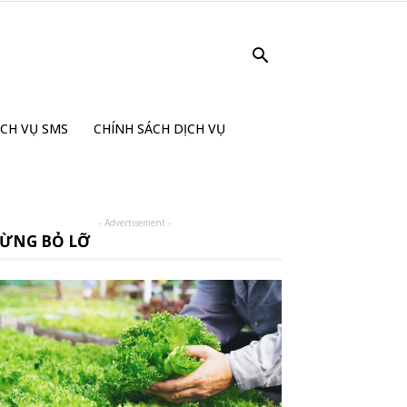
ỊCH VỤ SMS
CHÍNH SÁCH DỊCH VỤ
- Advertisement -
ỪNG BỎ LỠ