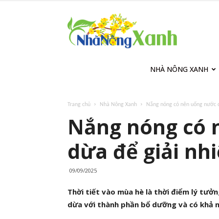
Nhà
Nông
NHÀ NÔNG XANH
Trang chủ
Nhà Nông Xanh
Nắng nóng có nên uống nước d
Xanh
Nắng nóng có 
dừa để giải nh
09/09/2025
Thời tiết vào mùa hè là thời điểm lý tưở
dừa với thành phần bổ dưỡng và có khả nă