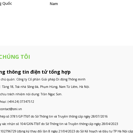
g Quốc
Nam
 CHÚNG TÔI
ng thông tin điện tử tổng hợp
ị chủ quản: Công ty Cổ phần Giải pháp Di động Thông minh
ỉ: Tầng 18, Toà nhà Sông Đà, Phạm Hùng, Nam Từ Liêm, Hà Nội.
chịu trách nhiệm nội dung: Trần Ngọc Sơn.
hoại: (+84-24) 37347512
 contact@smi.vn
hép số 3781/GP-TTĐT do Sở Thông tin và Truyền thông cấp ngày 28/07/2016
y xác nhận số 104/GXN-TTĐT do Sở Thông tin và Truyền thông cấp ngày 28/04/2023
102796729 (đăng ký thay đổi lần 8 ngày 21/04/2023 do Sở Kế hoạch và Đầu tư TP Hà Nội cấp