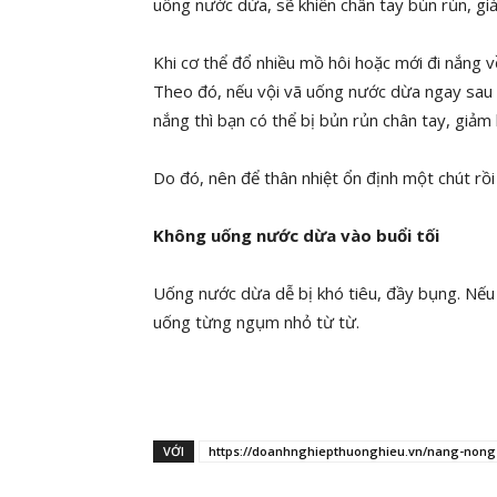
uống nước dừa, sẽ khiến chân tay bủn rủn, gi
Khi cơ thể đổ nhiều mồ hôi hoặc mới đi nắng về
Theo đó, nếu vội vã uống nước dừa ngay sau k
nắng thì bạn có thể bị bủn rủn chân tay, giảm
Do đó, nên để thân nhiệt ổn định một chút rồ
Không uống nước dừa vào buổi tối
Uống nước dừa dễ bị khó tiêu, đầy bụng. Nếu 
uống từng ngụm nhỏ từ từ.
VỚI
https://doanhnghiepthuonghieu.vn/nang-nong