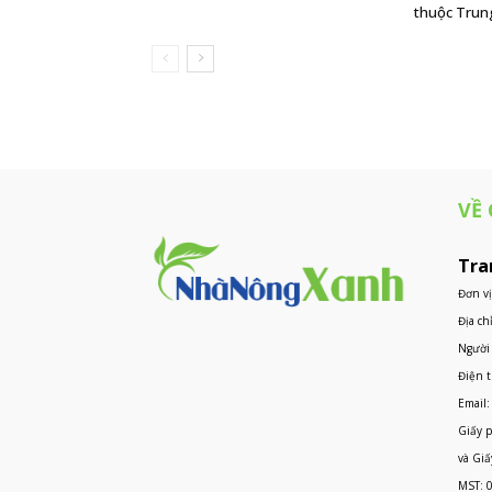
thuộc Trun
VỀ
Tra
Đơn v
Địa ch
Người 
Điện t
Email:
Giấy p
và Giấ
MST: 0