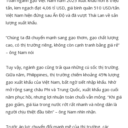
Toàn ngành gạo Việt Nam năm 2025 xuất khẩu hơn 8 triệu
tấn, kim ngạch đạt 4,06 tỉ USD, giá bình quân 510 USD/tấn.
Việt Nam hiện đứng sau Ấn Độ và đã vượt Thái Lan về sản
lượng xuất khẩu.
“Chúng ta đã chuyển mạnh sang gạo thơm, gạo chất lượng
cao, có thị trường riêng, không còn cạnh tranh bằng giá rẻ”
– ông Nam nói
Tuy vậy, ngành gạo cũng trải qua những cú sốc thị trường.
Giữa năm, Philippines, thị trường chiếm khoảng 45% lượng
gạo xuất khẩu của Việt Nam, bất ngờ siết nhập khẩu. Nhờ
mở rộng sang châu Phi và Trung Quốc, xuất khẩu gạo cuối
năm phục hồi, nhưng lợi nhuận toàn chuỗi vẫn mỏng. “Khi giá
gạo giảm, giá lúa trong nước rớt rất nhanh và nông dân là
người chịu thiệt đầu tiên” – ông Nam nhìn nhận.
Trước áp lực chuyển đổi mạnh mẽ của thị trường, các