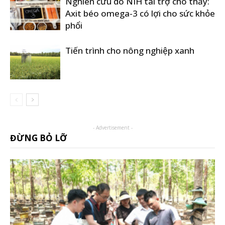
Nghiên cứu do NIH tài trợ cho thấy:
Axit béo omega-3 có lợi cho sức khỏe
phổi
Tiến trình cho nông nghiệp xanh
- Advertisement -
ĐỪNG BỎ LỠ