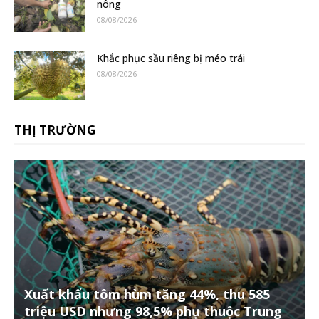
nông
08/08/2026
Khắc phục sầu riêng bị méo trái
08/08/2026
THỊ TRƯỜNG
Xuất khẩu tôm hùm tăng 44%, thu 585
triệu USD nhưng 98,5% phụ thuộc Trung