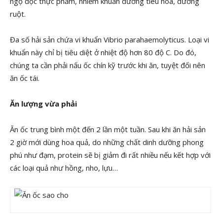
ngộ độc thực phẩm, nhiễm khuẩn đường tiêu hóa, đường
ruột.
Đa số hải sản chứa vi khuẩn Vibrio parahaemolyticus. Loại vi
khuẩn này chỉ bị tiêu diệt ở nhiệt độ hơn 80 độ C. Do đó,
chúng ta cần phải nấu ốc chín kỹ trước khi ăn, tuyệt đối nên
ăn ốc tái.
Ăn lượng vừa phải
Ăn ốc trung bình một đến 2 lần một tuần. Sau khi ăn hải sản
2 giờ mới dùng hoa quả, do những chất dinh dưỡng phong
phú như đạm, protein sẽ bị giảm đi rất nhiều nếu kết hợp với
các loại quả như hồng, nho, lựu…