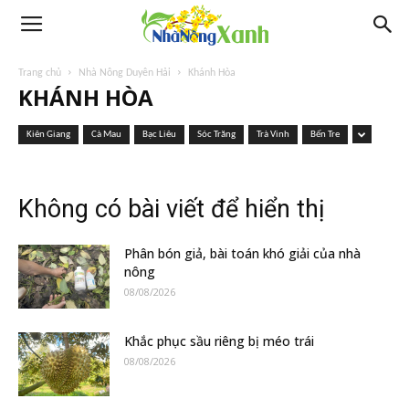
Trang chủ
Nhà Nông Duyên Hải
Khánh Hòa
KHÁNH HÒA
Kiên Giang
Cà Mau
Bạc Liêu
Sóc Trăng
Trà Vinh
Bến Tre
Không có bài viết để hiển thị
Phân bón giả, bài toán khó giải của nhà
nông
08/08/2026
Khắc phục sầu riêng bị méo trái
08/08/2026