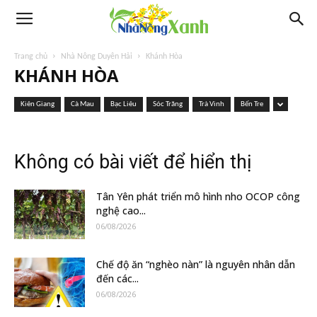
Trang chủ
Nhà Nông Duyên Hải
Khánh Hòa
KHÁNH HÒA
Kiên Giang
Cà Mau
Bạc Liêu
Sóc Trăng
Trà Vinh
Bến Tre
Không có bài viết để hiển thị
Tân Yên phát triển mô hình nho OCOP công
nghệ cao...
06/08/2026
Chế độ ăn “nghèo nàn” là nguyên nhân dẫn
đến các...
06/08/2026