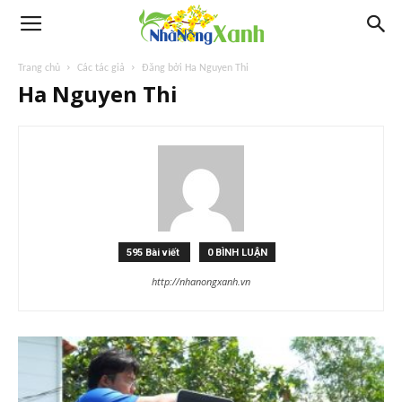
Trang chủ
Các tác giả
Đăng bởi Ha Nguyen Thi
Ha Nguyen Thi
595 Bài viết
0 BÌNH LUẬN
http://nhanongxanh.vn