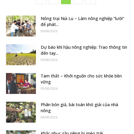
Nông trại Núi Lu – Làm nông nghiệp “lười”
để phát...
09/08/2026
Dự báo khí hậu nông nghiệp: Trao thông tin
đến tay...
09/08/2026
Tam thất – Khởi nguồn cho sức khỏe bền
vững
09/08/2026
Phân bón giả, bài toán khó giải của nhà
nông
08/08/2026
Khắc phục sầu riêng bị méo trái